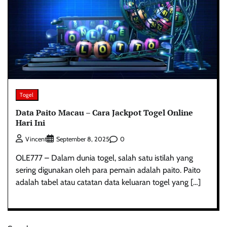
Togel
Data Paito Macau – Cara Jackpot Togel Online
Hari Ini
0
Vincent
September 8, 2025
OLE777 – Dalam dunia togel, salah satu istilah yang
sering digunakan oleh para pemain adalah paito. Paito
adalah tabel atau catatan data keluaran togel yang […]