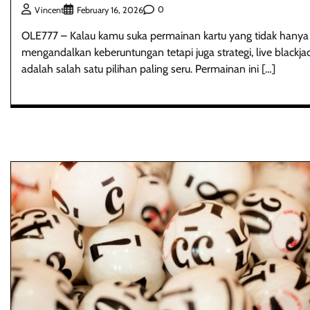
0
Vincent
February 16, 2026
OLE777 – Kalau kamu suka permainan kartu yang tidak hanya
mengandalkan keberuntungan tetapi juga strategi, live blackja
adalah salah satu pilihan paling seru. Permainan ini […]