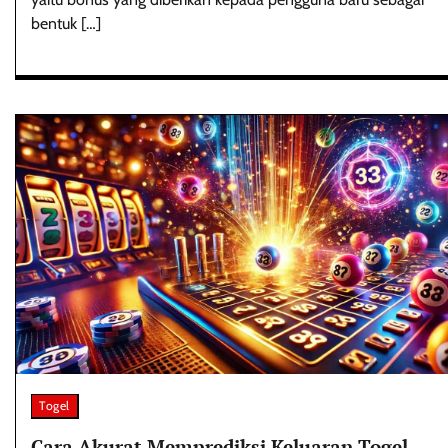
bentuk […]
Togel
Cara Akurat Memprediksi Keluaran Togel