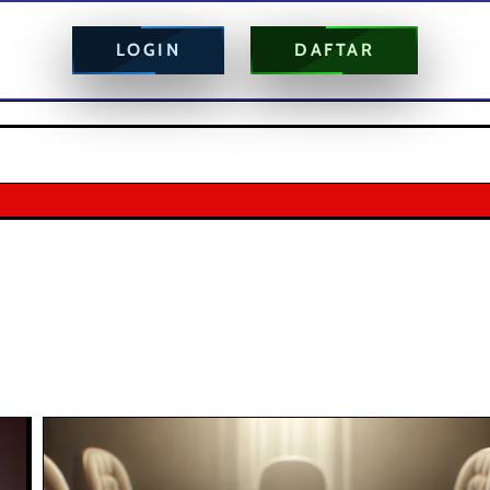
LOGIN
DAFTAR