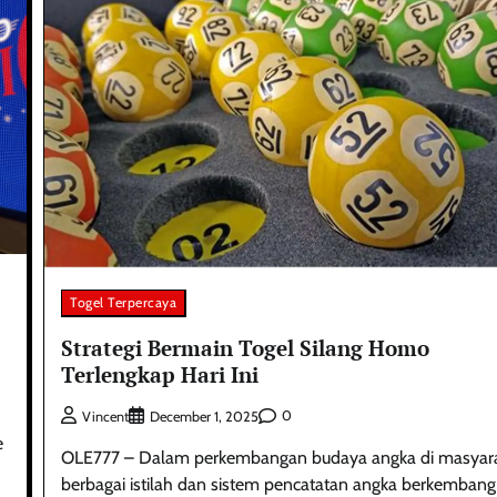
Togel Terpercaya
Strategi Bermain Togel Silang Homo
Terlengkap Hari Ini
0
Vincent
December 1, 2025
e
OLE777 – Dalam perkembangan budaya angka di masyara
berbagai istilah dan sistem pencatatan angka berkembang