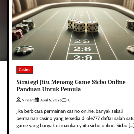
Casino
Strategi Jitu Menang Game Sicbo Online
Panduan Untuk Pemula
0
Vincent
April 6, 2026
Jika berbicara permainan casino online, banyak sekali
permainan casino yang tersedia di ole777 daftar salah sat
i
game yang banyak di mainkan yaitu sicbo online. Sicbo […