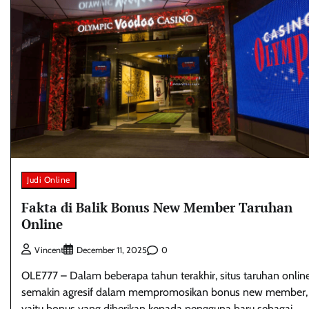
Judi Online
Fakta di Balik Bonus New Member Taruhan
Online
0
Vincent
December 11, 2025
OLE777 – Dalam beberapa tahun terakhir, situs taruhan onlin
semakin agresif dalam mempromosikan bonus new member,
yaitu bonus yang diberikan kepada pengguna baru sebagai