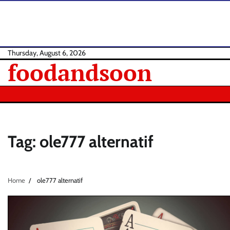
Skip
Thursday, August 6, 2026
foodandsoon
to
content
Tag:
ole777 alternatif
Home
ole777 alternatif