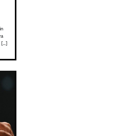
in
ra
 […]