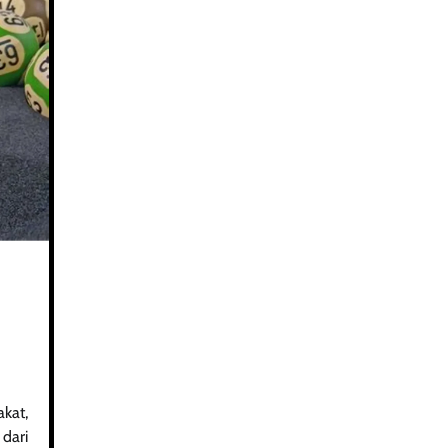
kat,
 dari