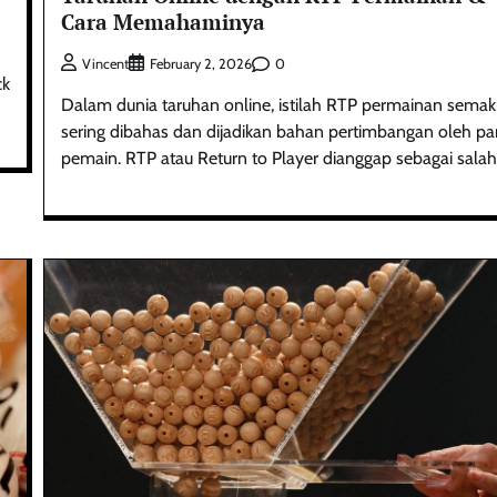
Cara Memahaminya
0
Vincent
February 2, 2026
ck
Dalam dunia taruhan online, istilah RTP permainan semak
sering dibahas dan dijadikan bahan pertimbangan oleh pa
pemain. RTP atau Return to Player dianggap sebagai salah