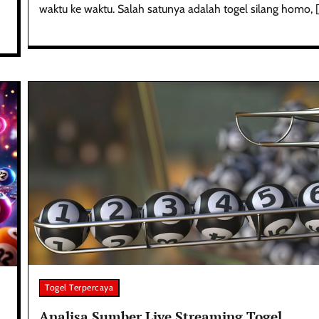
waktu ke waktu. Salah satunya adalah togel silang homo, 
Togel Terpercaya
Analisa Sumber Live Streaming Togel