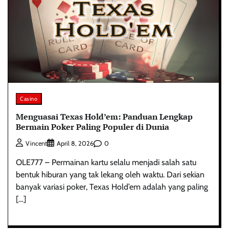
Casino
Menguasai Texas Hold’em: Panduan Lengkap
Bermain Poker Paling Populer di Dunia
0
Vincent
April 8, 2026
OLE777 – Permainan kartu selalu menjadi salah satu
bentuk hiburan yang tak lekang oleh waktu. Dari sekian
banyak variasi poker, Texas Hold’em adalah yang paling
[…]